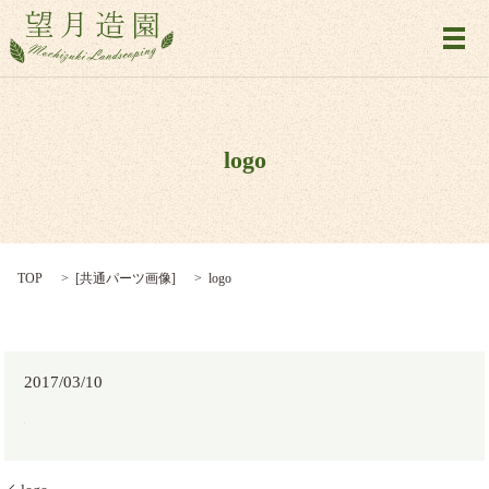
メ
logo
TOP
[
共通パーツ画像
]
logo
2017/03/10