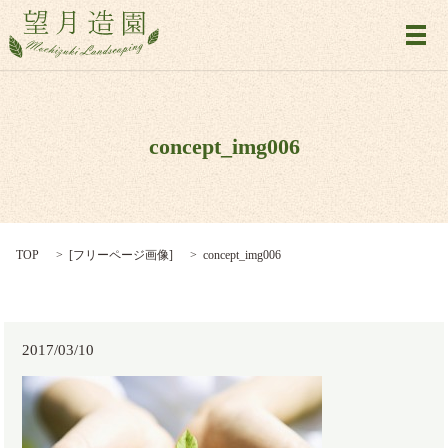
メ
concept_img006
TOP
[
フリーページ画像
]
concept_img006
2017/03/10