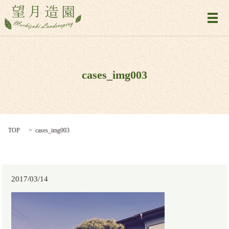
メ
cases_img003
TOP
cases_img003
2017/03/14