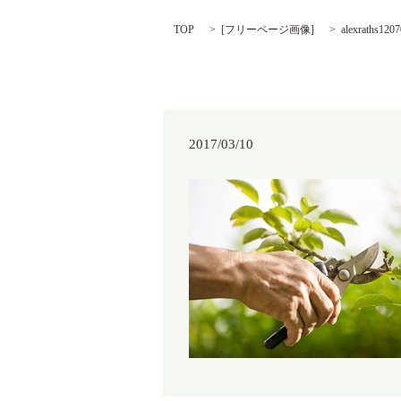
TOP
[
フリーページ画像
]
alexraths1207
2017/03/10