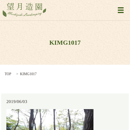
メ
KIMG1017
TOP
KIMG1017
2019/06/03