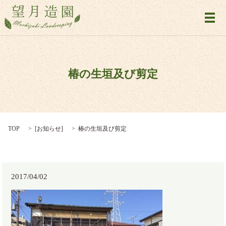
メ
椿の生垣及び剪定
TOP
[
お知らせ
]
椿の生垣及び剪定
2017/04/02