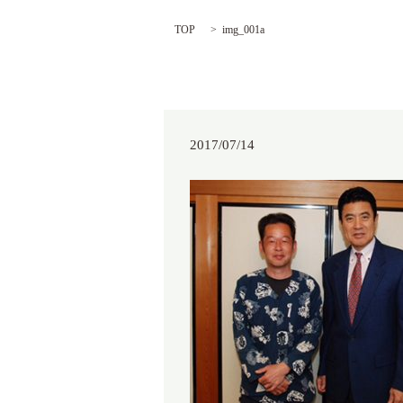
TOP
img_001a
2017/07/14